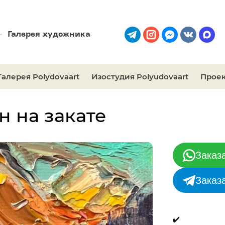
Галерея художника
Галерея Polydovaart
Изостудия Polyudovaart
Проек
н на закате
Заказ
Заказ
✔️