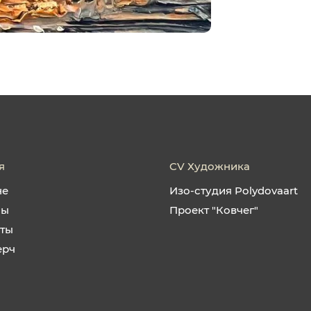
я
CV Художника
не
Изо-студия Polydovaart
ны
Проект "Ковчег"
кты
ерч