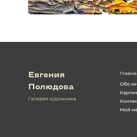
Главна
Евгения
Обо м
Полюдова
Карти
Галерея художника
Конта
Мой м