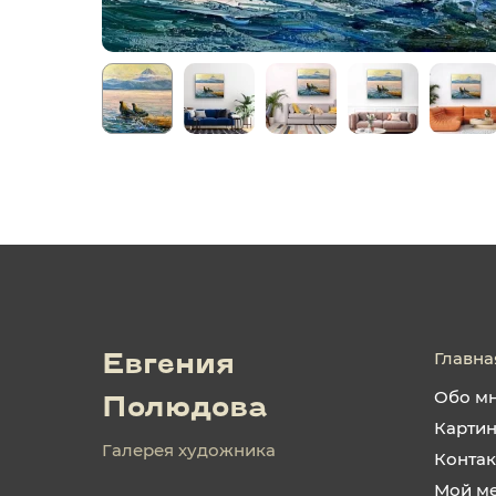
Главна
Евгения
Обо м
Полюдова
Карти
Галерея художника
Конта
Мой м