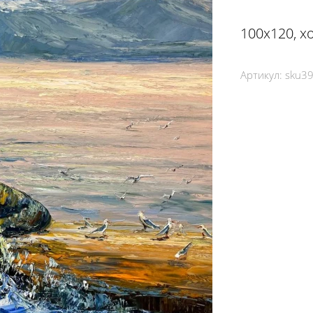
100х120, х
Артикул:
sku3