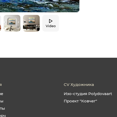
Video
я
CV Художника
не
Изо-студия Polydovaart
ны
Проект "Ковчег"
кты
ерч