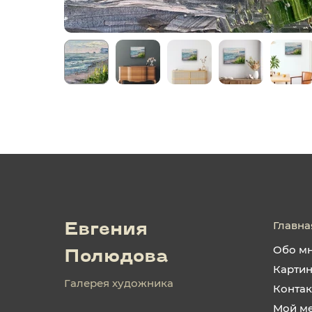
Главна
Евгения
Обо м
Полюдова
Карти
Галерея художника
Конта
Мой м