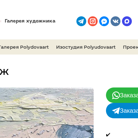
Галерея художника
Галерея Polydovaart
Изостудия Polyudovaart
Проек
яж
Заказ
Заказ
✔️