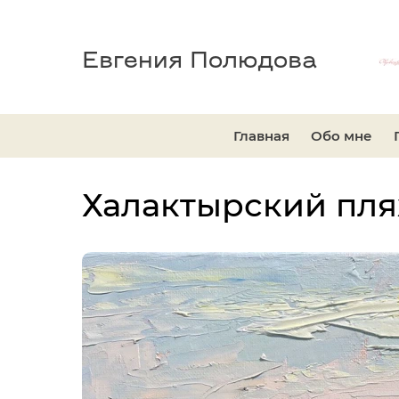
Евгения Полюдова
Главная
Обо мне
Халактырский пл