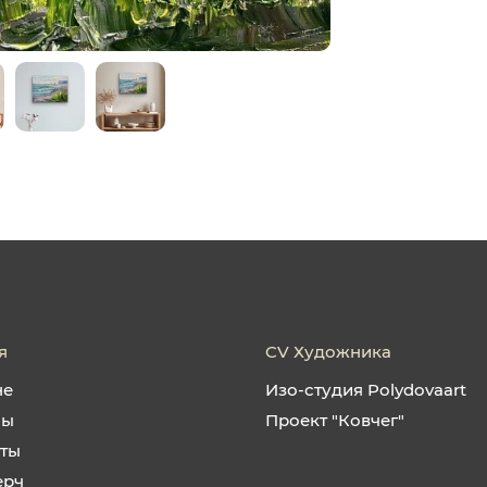
я
CV Художника
не
Изо-студия Polydovaart
ны
Проект "Ковчег"
кты
ерч