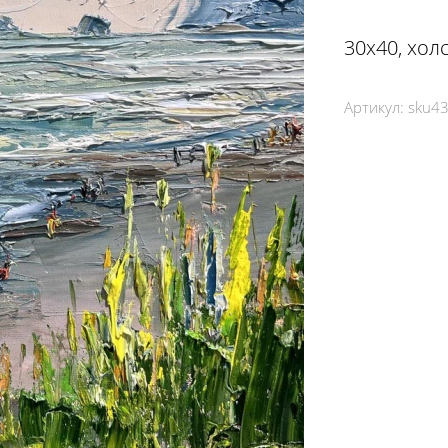
30х40, холс
Артикул:
sku4