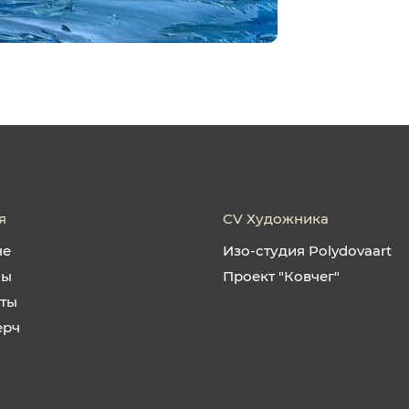
я
CV Художника
не
Изо-студия Polydovaart
ны
Проект "Ковчег"
кты
ерч