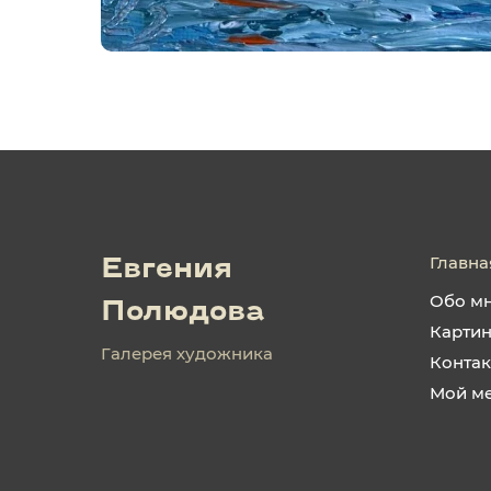
Главна
Евгения
Обо м
Полюдова
Карти
Галерея художника
Конта
Мой м