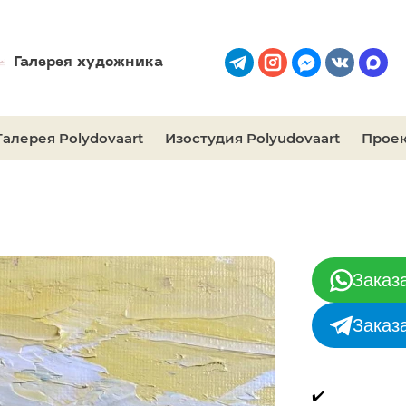
Галерея художника
Галерея Polydovaart
Изостудия Polyudovaart
Проек
Заказ
Заказ
✔️