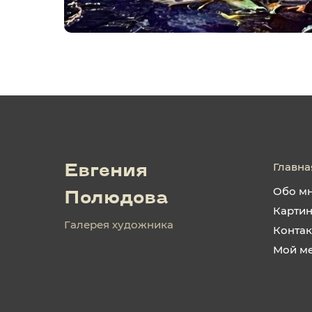
Главна
Евгения
Обо м
Полюдова
Карти
Галерея художника
Конта
Мой м