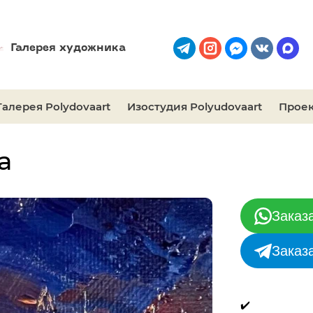
Галерея художника
Галерея Polydovaart
Изостудия Polyudovaart
Проек
а
Заказ
Заказ
✔️