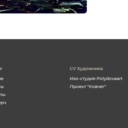
я
CV Художника
не
Изо-студия Polydovaart
ны
Проект "Ковчег"
кты
ерч