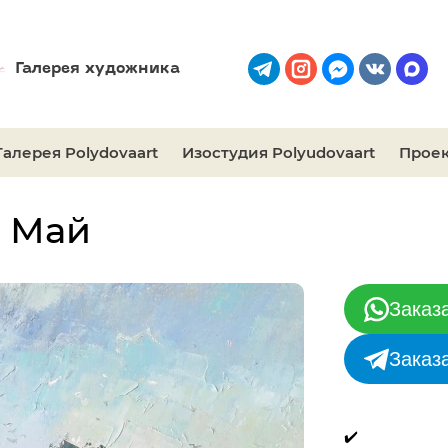
Галерея художника
Галерея Polydovaart
Изостудия Polyudovaart
Проек
. Май
Заказ
Заказ
✔️