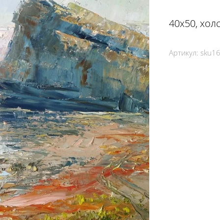
40х50, холс
Артикул:
sku1