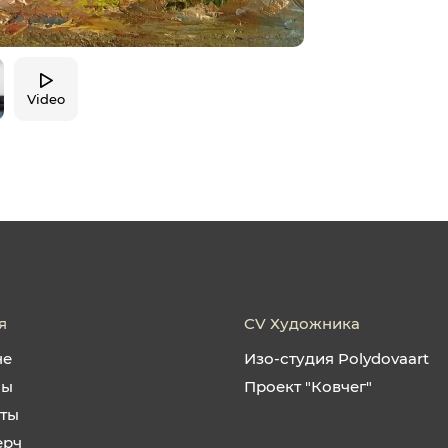
Video
я
CV Художника
не
Изо-студия Polydovaart
ны
Проект "Ковчег"
кты
ерч