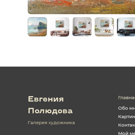
Главна
Евгения
Обо м
Полюдова
Карти
Галерея художника
Конта
Мой м