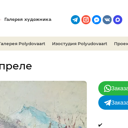
Галерея художника
Галерея Polydovaart
Изостудия Polyudovaart
Проек
апреле
Заказ
Заказ
✔️