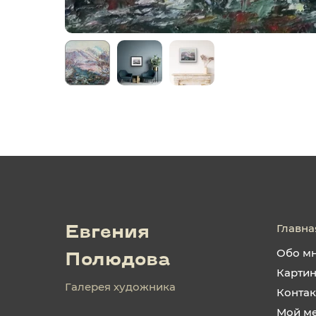
Главна
Евгения
Обо м
Полюдова
Карти
Галерея художника
Конта
Мой м