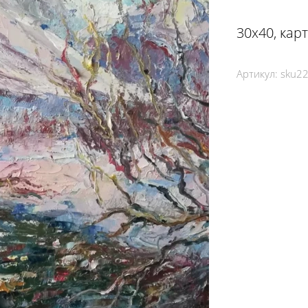
30х40, кар
Артикул:
sku2