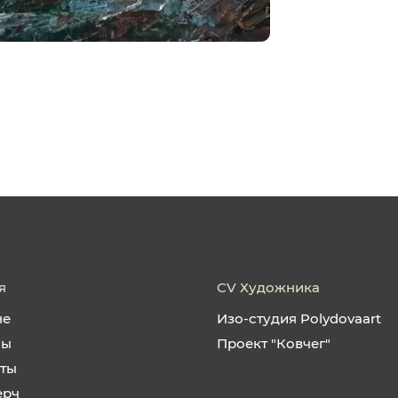
я
CV Художника
не
Изо-студия Polydovaart
ны
Проект "Ковчег"
кты
ерч