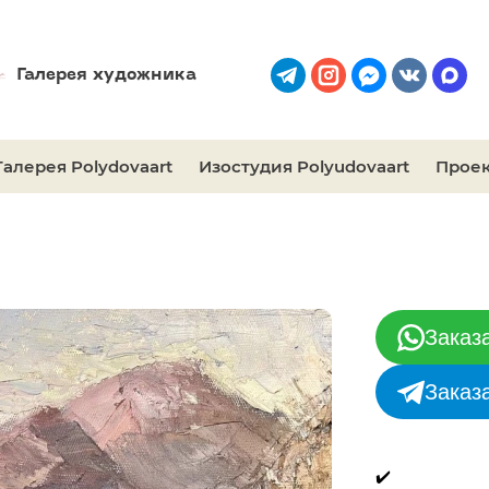
Галерея художника
Галерея Polydovaart
Изостудия Polyudovaart
Проек
Заказ
Заказ
✔️