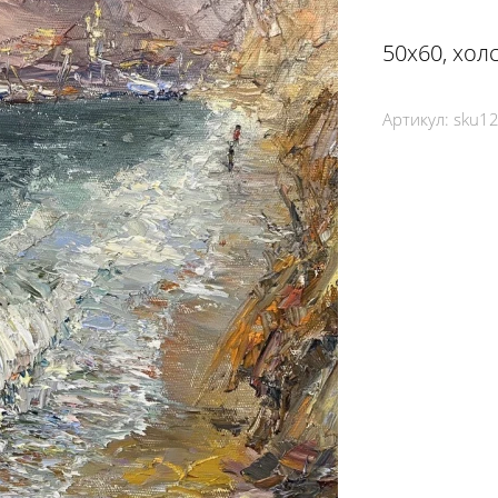
50х60, холс
Артикул:
sku1