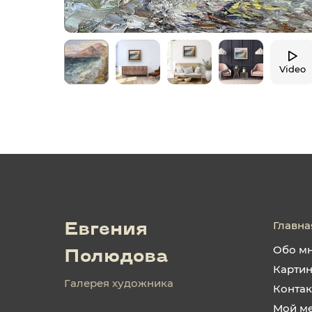
Video
Главна
Евгения
Обо м
Полюдова
Карти
Галерея художника
Конта
Мой м