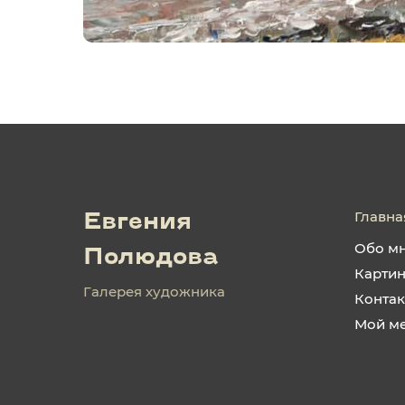
Главна
Евгения
Обо м
Полюдова
Карти
Галерея художника
Конта
Мой м