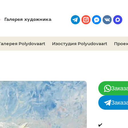
Галерея художника
Галерея Polydovaart
Изостудия Polyudovaart
Проек
Заказ
Заказ
✔️