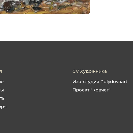
я
CV Художника
не
Изо-студия Polydovaart
ны
Проект "Ковчег"
кты
ерч