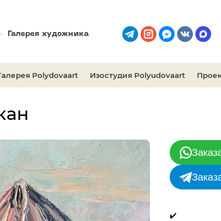
Галерея художника
Галерея Polydovaart
Изостудия Polyudovaart
Проек
кан
Заказ
Заказ
✔️