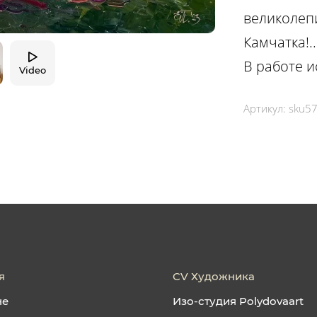
великолеп
Камчатка!..
В работе и
Video
Артикул:
sku5
я
CV Художника
не
Изо-студия Polydovaart