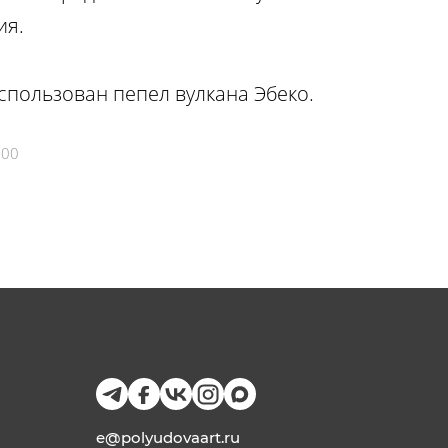
ия.
спользован пепел вулкана Эбеко.
700
e@polyudovaart.ru