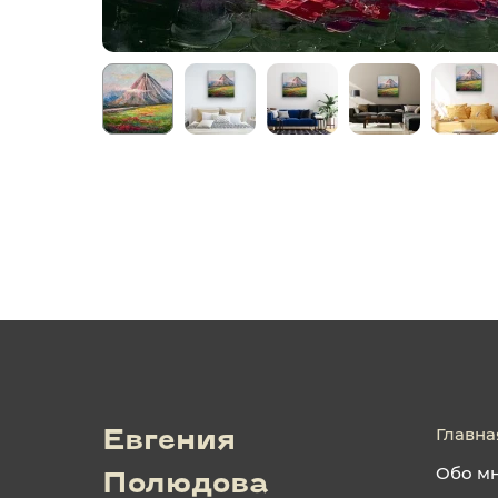
Главна
Евгения
Обо м
Полюдова