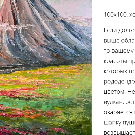
100х100, х
Если долго
выше обла
то вашему
красоты п
которых пр
рододендр
цветом. Н
вулкан, о
озаряется
шапку пуш
возвышает