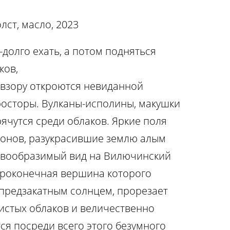
олст, масло, 2023
-долго ехать, а потом подняться
ков,
 взору откроются невиданной
росторы. Вулканы-исполины, макушки
ячутся среди облаков. Яркие поля
онов, разукрасившие землю алым
евообразимый вид на Вилючинский
строконечная вершина которого
 предзакатным солнцем, прорезает
истых облаков и величественно
ся посреди всего этого безумного